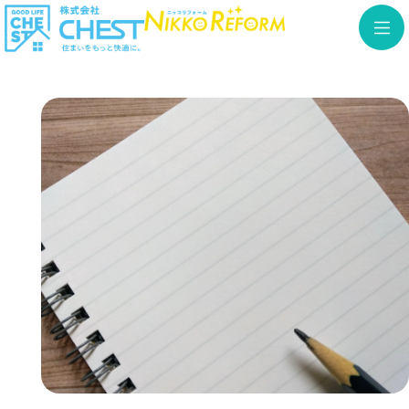
内
容
を
ス
キ
ッ
プ